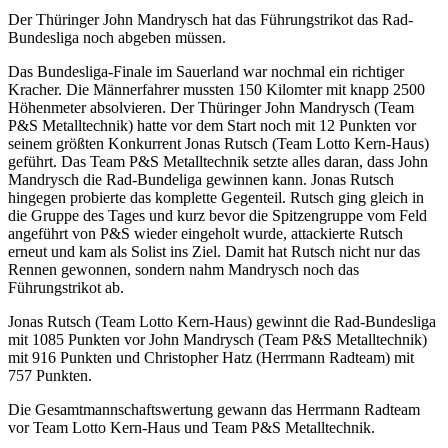
Der Thüringer John Mandrysch hat das Führungstrikot das Rad-
Bundesliga noch abgeben müssen.
Das Bundesliga-Finale im Sauerland war nochmal ein richtiger
Kracher. Die Männerfahrer mussten 150 Kilomter mit knapp 2500
Höhenmeter absolvieren. Der Thüringer John Mandrysch (Team
P&S Metalltechnik) hatte vor dem Start noch mit 12 Punkten vor
seinem größten Konkurrent Jonas Rutsch (Team Lotto Kern-Haus)
geführt. Das Team P&S Metalltechnik setzte alles daran, dass John
Mandrysch die Rad-Bundeliga gewinnen kann. Jonas Rutsch
hingegen probierte das komplette Gegenteil. Rutsch ging gleich in
die Gruppe des Tages und kurz bevor die Spitzengruppe vom Feld
angeführt von P&S wieder eingeholt wurde, attackierte Rutsch
erneut und kam als Solist ins Ziel. Damit hat Rutsch nicht nur das
Rennen gewonnen, sondern nahm Mandrysch noch das
Führungstrikot ab.
Jonas Rutsch (Team Lotto Kern-Haus) gewinnt die Rad-Bundesliga
mit 1085 Punkten vor John Mandrysch (Team P&S Metalltechnik)
mit 916 Punkten und Christopher Hatz (Herrmann Radteam) mit
757 Punkten.
Die Gesamtmannschaftswertung gewann das Herrmann Radteam
vor Team Lotto Kern-Haus und Team P&S Metalltechnik.