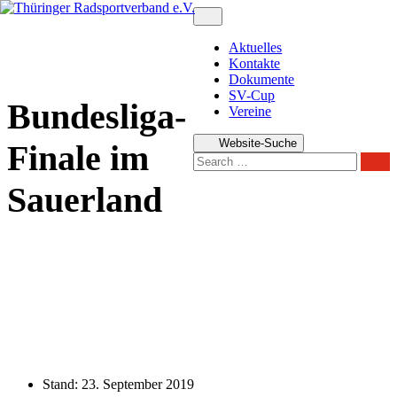
Zum
Inhalt
springen
Aktuelles
Kontakte
Dokumente
SV-Cup
Bundesliga-
Vereine
Website-Suche
Finale im
Sear
Sauerland
Stand:
23. September 2019