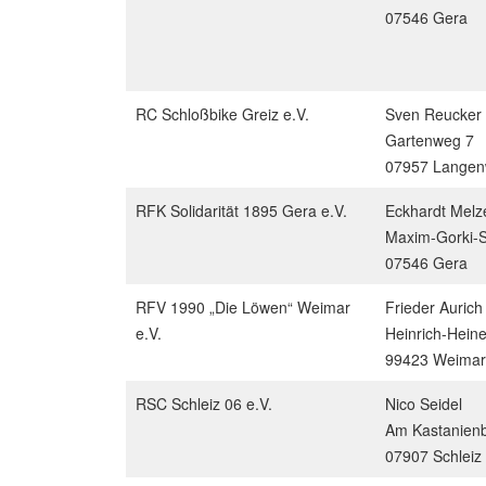
07546 Gera
RC Schloßbike Greiz e.V.
Sven Reucker
Gartenweg 7
07957 Langen
RFK Solidarität 1895 Gera e.V.
Eckhardt Melz
Maxim-Gorki-S
07546 Gera
RFV 1990 „Die Löwen“ Weimar
Frieder Aurich
e.V.
Heinrich-Hein
99423 Weimar
RSC Schleiz 06 e.V.
Nico Seidel
Am Kastanien
07907 Schleiz