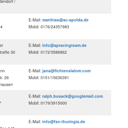
endorf /
E-Mail:
matthias@ac-apolda.de
24
Mobil: 0176/24357983
er
E-Mail:
info@apracingteam.de
traße 30
Mobil: 0172/3586862
ann
E-Mail:
jana@fichtenslalom.com
r. 26
Mobil: 0151/15636391
shausen
E-Mail:
ralph.busack@googlemail.com
7
Mobil: 0179/3915000
E-Mail:
info@fsv-thuringia.de