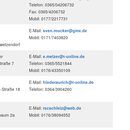
Telefon: 0365/04206732
Fax: 0365/4206732
Mobil: 0177/2217731
E-Mail:
sven.reucker@gmx.de
Mobil: 0171/7403820
wetzendorf
er
E-Mail:
e.melzer@t-online.de
traße 7
Telefon: 0365/5521844
Mobil: 0176/43350109
E-Mail:
friederaurich@t-online.de
e-Straße 18
Telefon: 0364/3904260
E-Mail:
rscschleiz@web.de
baum 2a
Mobil: 0176/38094552