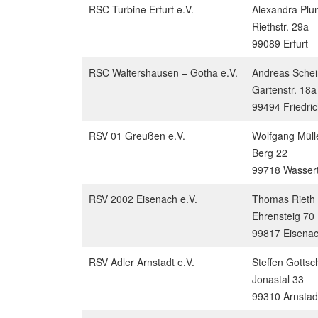
RSC Turbine Erfurt e.V.
Alexandra Plu
Riethstr. 29a
99089 Erfurt
RSC Waltershausen – Gotha e.V.
Andreas Schei
Gartenstr. 18a
99494 Friedri
RSV 01 Greußen e.V.
Wolfgang Müll
Berg 22
99718 Wassert
RSV 2002 Eisenach e.V.
Thomas Rieth
Ehrensteig 70
99817 Eisena
RSV Adler Arnstadt e.V.
Steffen Gottsc
Jonastal 33
99310 Arnstad