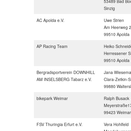
53489 Bad Bod
Sinzig
AC Apolda e.V.
Uwe Strien
Am Heerweg 
99510 Apolda
AP Racing Team
Heiko Schneid
Herressener S
99510 Apolda
Bergradsportverein DOWNHILL
Jana Wiesem
AM INSELSBERG Tabarz e.V.
Clara-Zetkin-St
99880 Walter
bikepark Weimar
Ralph Busack
Meyerstraße1
99423 Weimar
FSV Thuringia Erfurt e.V.
Vera Hohlfeld