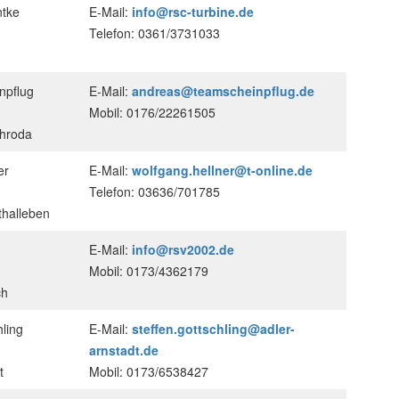
ntke
E-Mail:
info@rsc-turbine.de
Telefon: 0361/3731033
npflug
E-Mail:
andreas@teamscheinpflug.de
Mobil: 0176/22261505
chroda
er
E-Mail:
wolfgang.hellner@t-online.de
Telefon: 03636/701785
halleben
E-Mail:
info@rsv2002.de
Mobil: 0173/4362179
ch
hling
E-Mail:
steffen.gottschling@adler-
arnstadt.de
t
Mobil: 0173/6538427