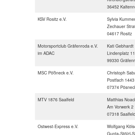
36452 Kalten
KSV Rositz e.V.
Sylvia Kumme
Zechauer Stra
04617 Rositz
Motorsportclub Gräfenroda e.V.
Kati Gebhardt
im ADAC
Lindenplatz 11
99330 Gräfen
MSC Pößneck e.V.
Christoph Saba
Postfach 1443
07374 Pösnec
MTV 1876 Saalfeld
Matthias Noac
Am Vorwerk 2
07318 Saalfel
Ostwest-Express e.V.
Wolfgang Köls
Gunta-Stölzl-S