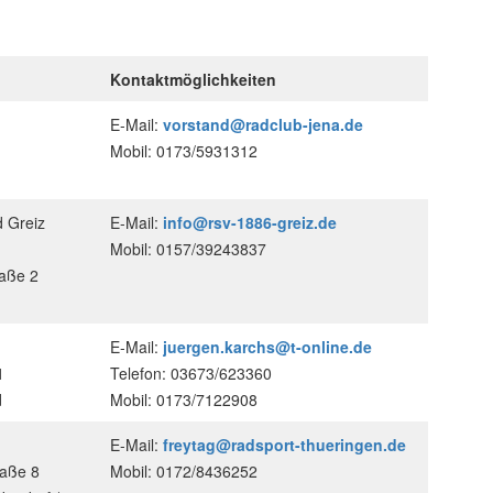
Kontaktmöglichkeiten
E-Mail:
vorstand@radclub-jena.de
Mobil: 0173/5931312
d Greiz
E-Mail:
info@rsv-1886-greiz.de
Mobil: 0157/39243837
raße 2
E-Mail:
juergen.karchs@t-online.de
1
Telefon: 03673/623360
d
Mobil: 0173/7122908
E-Mail:
freytag@radsport-thueringen.de
raße 8
Mobil: 0172/8436252