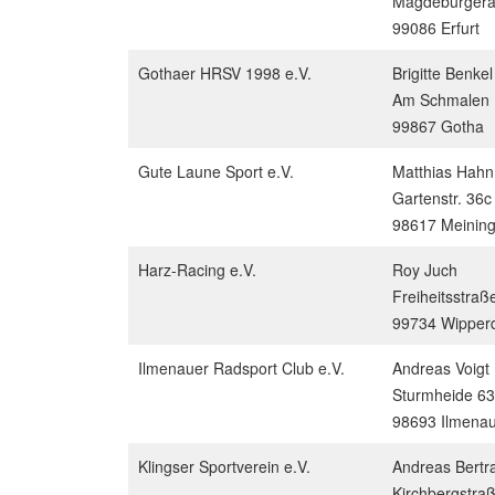
Magdeburgera
99086 Erfurt
Gothaer HRSV 1998 e.V.
Brigitte Benkel
Am Schmalen 
99867 Gotha
Gute Laune Sport e.V.
Matthias Hahn
Gartenstr. 36c
98617 Meinin
Harz-Racing e.V.
Roy Juch
Freiheitsstraß
99734 Wipperd
Ilmenauer Radsport Club e.V.
Andreas Voigt
Sturmheide 63
98693 Ilmena
Klingser Sportverein e.V.
Andreas Bert
Kirchbergstra