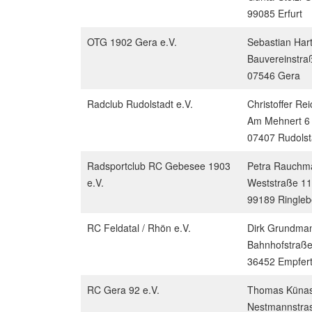
99085 Erfurt
OTG 1902 Gera e.V.
Sebastian Ha
Bauvereinstra
07546 Gera
Radclub Rudolstadt e.V.
Christoffer Rei
Am Mehnert 6
07407 Rudolst
Radsportclub RC Gebesee 1903
Petra Rauchm
e.V.
Weststraße 11
99189 Ringle
RC Feldatal / Rhön e.V.
Dirk Grundma
Bahnhofstraße
36452 Empfer
RC Gera 92 e.V.
Thomas Künas
Nestmannstra