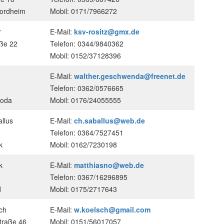
nordheim
Mobil: 0171/7966272
r
E-Mail:
ksv-rositz@gmx.de
ße 22
Telefon: 0344/9840362
Mobil: 0152/37128396
E-Mail:
walther.geschwenda@freenet.de
Telefon: 0362/0576665
roda
Mobil: 0176/24055555
llus
E-Mail:
ch.saballus@web.de
Telefon: 0364/7527451
k
Mobil: 0162/7230198
k
E-Mail:
matthiasno@web.de
Telefon: 0367/16296895
d
Mobil: 0175/2717643
ch
E-Mail:
w.koelsch@gmail.com
traße 46
Mobil: 0151/56017057