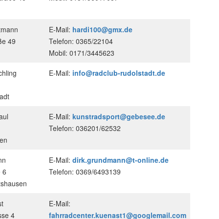
rtmann
E-Mail:
hardi100@gmx.de
ße 49
Telefon: 0365/22104
Mobil: 0171/3445623
chling
E-Mail:
info@radclub-rudolstadt.de
adt
aul
E-Mail:
kunstradsport@gebesee.de
Telefon: 036201/62532
ben
nn
E-Mail:
dirk.grundmann@t-online.de
 6
Telefon: 0369/6493139
tshausen
t
E-Mail:
sse 4
fahrradcenter.kuenast1@googlemail.com