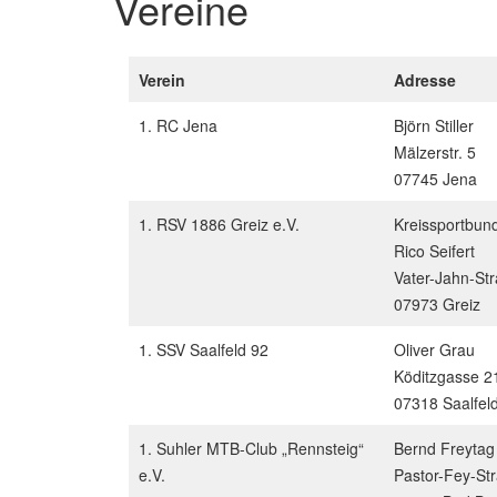
Vereine
Verein
Adresse
1. RC Jena
Björn Stiller
Mälzerstr. 5
07745 Jena
1. RSV 1886 Greiz e.V.
Kreissportbun
Rico Seifert
Vater-Jahn-St
07973 Greiz
1. SSV Saalfeld 92
Oliver Grau
Köditzgasse 2
07318 Saalfel
1. Suhler MTB-Club „Rennsteig“
Bernd Freytag
e.V.
Pastor-Fey-St