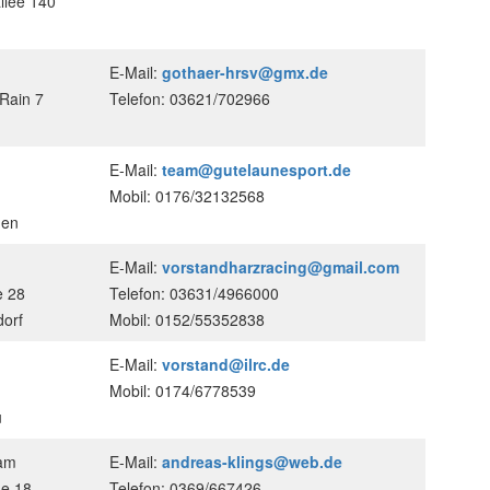
llee 140
E-Mail:
gothaer-hrsv@gmx.de
Rain 7
Telefon: 03621/702966
E-Mail:
team@gutelaunesport.de
Mobil: 0176/32132568
gen
E-Mail:
vorstandharzracing@gmail.com
e 28
Telefon: 03631/4966000
orf
Mobil: 0152/55352838
E-Mail:
vorstand@ilrc.de
Mobil: 0174/6778539
u
ram
E-Mail:
andreas-klings@web.de
ße 18
Telefon: 0369/667426