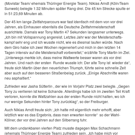
(Movistar Team/ ehemals Thüringer Energie Team). Nikias Arndt (Köln/Team
Sunweb) belegte 1:32 Minuten später Rang drei. Die 45 km Strecke spulte er
in 51:23,69 Minuten ab.
Der 45 km lange Zeitfahrparcours war fast identisch mit dem von vor drei
Jahren, als Einhausen ebenfalls die Deutsche Zeitfahrmeisterschaft
ausrichtete. Damals war Tony Martin 47 Sekunden langsamer unterwegs.
„Ich bin mit Vollspannung angereist. Letztes Jahr war der Meisterschafts-
kampf sehr eng und ich wusste nicht, wie es diesmal laufen würde. Nach
dem Giro habe ich zwei Wochen regeneriert und mich in den letzten 14
Tagen intensiv auf die Meisterschaft vorbereitet,“ erzählte Tony Martin im Ziel.
„Unterwegs merkte ich, dass meine Wattwerte besser waren als vor drei
Jahren. Und nach der ersten Runde wusste ich: Der alte Tony ist wieder da“,
freute sich Martin über den neuerlichen Triumph, führte seine schnelle Zeit
aber auch auf den besseren Straßenbelag zurück. „Einige Abschnitte waren
neu asphaltiert.“
Zufrieden war Jasha Sütterlin , der wie im Vorjahr Platz zwei belegte. „Gegen
Tony zu verlieren ist keine Schande. Allerdings habe ich im zweiten Teil Kraft
verloren, konnte die Wattzahlen aus der ersten Runde nicht halten, wo ich
nur wenige Sekunden hinter Tony zurücklag“, so der Freiburger.
Auch Nikias Arndt freute sich: „Ich hatte mit eigentlich mehr erhofft, aber
letztlich war es das Ergebnis, dass man erwarten konnte“ so der Wahl-
Kölner, der vor drei Jahren auf den Silberrang fuhr.
Mit dem undankbaren vierten Platz musste dagegen Max Schachmann
(ehemals Thüringer Energie Team) zufrieden sein. „Ich habe mich vor