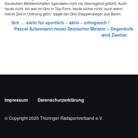
Deutschen Meisterschaften irgendwie noch nie überragend gefühlt. Auch
heute nicht. Ich war im Giro in Top-Form, heute sicher nicht, auch wenn
meine Zeit in Ordnung geht,“ sagte der Giro-Etappensieger aus Berlin.
Sch … steht für sportlich – aktiv – erfolgreich !
Pascal Ackermann neuer Deutscher Meister – Degenkolb
wird Zweiter
Impressum
Datenschutzerklärung
© Copyright 2025 Thüringer Radsportverband e.V.