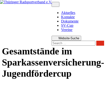
Zum
Inhalt
springen
Aktuelles
Kontakte
Dokumente
SV-Cup
Vereine
Website-Suche
Sear
Gesamtstände im
Sparkassenversicherung-
Jugendfördercup