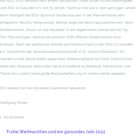
Am 19.12.2021 verstarb nach einem häuslichen Unfall unser Gründungsmitglied
vom RSV 01 Greußen e.V. mit 75 Jahren. Hartmut Keil war in den sechziger Jahren
beim Radsport der BSG Glückauf Sondershausen in der Männerklasse sehr
erfolgreich. Bezirks-Bergmeister, etliche Siege bei Bezirksauswahlrennen, beim
Straßenrennen „Rund um die Hainleite“ in der allgemeinen Klasse etliche Top-
Ten-Platzierungen, ebenso bei anderen DDR-offenen Straßenrennen bzw.
Kriterien. Nach der politischen Wende war Hartmut Keil für den RSV 01 Greußen
e.V. Teilnehmer der Seniorenweltmeisterschaft in St. Johann (Östereich). Ein
Verkehrsunfall setzte leider später dem Wettkampfsport ein Ende. Hartmut Keil
blieb dem Radsport verbunden hat anschließend als Betreuer, Mechaniker und
Trainer bis zuletzt seine große Radsporterfahrung im Verein weiter gegeben.
Wir werden ihm ein ehrendes Gedenken bewahren.
Wolfgang Müller
1. Vorsitzender
Frohe Weihnachten und ein gesundes Jahr 2022