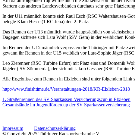
Am darauffolgenden Tag wurde auch die Straßensaison mit dem Rich
Startern aus anderen Landesverbänden durchaus sehr gute Platzierun
In der U11 männlich konnte sich Raul Esch (RSC Waltershausen-Got
belegte Klara Hesse (1.RC Jena) den 2. Platz.
Das Rennen der U13 männlich wurde hauptsächlich von sächsischen Sp
Dagegen sichterte sich Lara Wolf (SSV Gera) in der weiblichen Kon
Im Rennen der U15 männlich verpassten die Thüringer mit Platz zwe
gewann ihr Rennen in der U15 weiblich vor Lara-Sophie Jäger (RSC T
Leo Zierenner (RSC Turbine Erfurt) mit Platz eins und Domenik Wol
Jägeler ( SV Sömmerda), der sich mit Jakob Gessner (RSC Turbine Er
Alle Ergebnisse zum Rennen in Elxleben sind unter folgendem Link z
http://www.finishtime.de/Veranstaltungen-2018/KR-Elxleben-2018
1. Straßenrennen des SV Sparkassen-Versicherungscup in Elxleben
Gesamtstände im Jugendfördercup der SV Sparkassenversicherung
Impressum
Datenschutzerklärung
© Copyright 2025 Thüringer Radsportverband e.V.