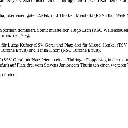
ard-Beyer-Gedächtnisrennen in Thüringen eröffnet. Im Rahmen des Ju
gen.
ha) über einen guten 2.Platz und Thorben Meinhold (RSV Blau-Weiß M
ortlern dominiert. Somit musste sich Hugo Esch (RSC Waltershausen-G
kurrenz den Sieg.
i für Lucas Küfner (SSV Gera) und Platz drei für Miguel Henkel (TSV 
urbine Erfurt) und Tanita Knorr (RSC Turbine Erfurt).
f (SSV Gera) mit Platz feierten einen Thüringer Doppelsieg in der 
furt) auf Platz drei vom Stevens Juniorteam Thüringen einen weiteren
u finden: