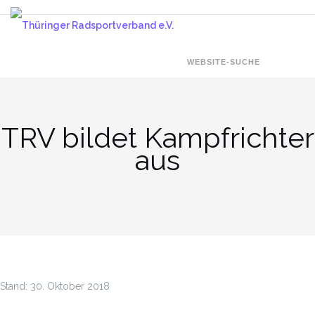
Zum
Inhalt
springen
WEBSITE-SUCHE
TRV bildet Kampfrichter
aus
Stand:
30. Oktober 2018