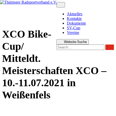
Zum
Inhalt
springen
Aktuelles
Kontakte
Dokumente
SV-Cup
XCO Bike-
Vereine
Website-Suche
Cup/
Sear
Mitteldt.
Meisterschaften XCO –
10.-11.07.2021 in
Weißenfels